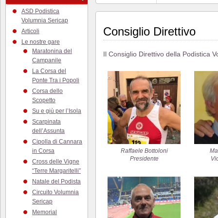
ASD Podistica
Volumnia Sericap
Consiglio Direttivo
Articoli
Le nostre gare
Maratonina del
Il Consiglio Direttivo della Podistic
Campanile
La Corsa del
Ponte Tra i Popoli
Corsa dello
Scopetto
Su e giù per l’Isola
Scarpinata
dell’Assunta
Cipolla di Cannara
in Corsa
Raffaele Bottoloni
Mar
Presidente
Vi
Cross delle Vigne
“Terre Margaritelli”
Natale del Podista
Circuito Volumnia
Sericap
Memorial