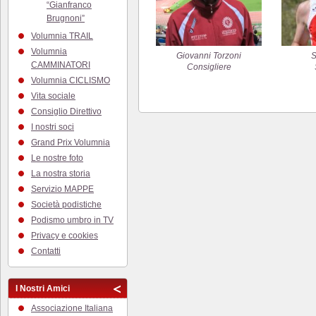
“Gianfranco
Brugnoni”
Volumnia TRAIL
Volumnia
Giovanni Torzoni
S
CAMMINATORI
Consigliere
Volumnia CICLISMO
Vita sociale
Consiglio Direttivo
I nostri soci
Grand Prix Volumnia
Le nostre foto
La nostra storia
Servizio MAPPE
Società podistiche
Podismo umbro in TV
Privacy e cookies
Contatti
I Nostri Amici
Associazione Italiana