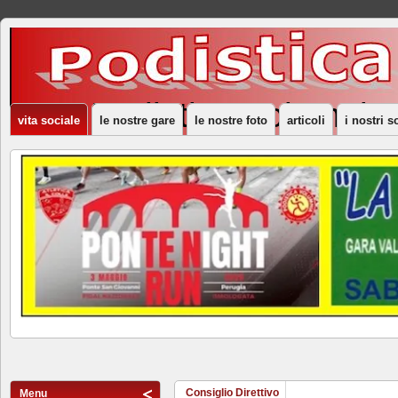
ASD Podistica Volumnia
vita sociale
le nostre gare
le nostre foto
articoli
i nostri s
Consiglio Direttivo
Menu