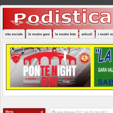
ASD Podistica Volumnia
vita sociale
le nostre gare
le nostre foto
articoli
i nostri s
Menu
Isola Polvese 2017: più SU che GIÙ !!