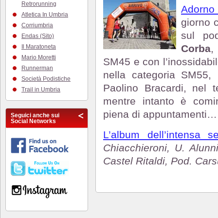
Retrorunning
Adorno
Atletica In Umbria
giorno c
Corriumbria
sul po
Endas (Sito)
Corba
,
Il Maratoneta
Mario Moretti
SM45 e con l’inossidabil
Runnerman
nella categoria SM55, 
Società Podistiche
Paolino Bracardi, nel 
Trail in Umbria
mentre intanto è comi
piena di appuntamenti…
Seguici anche sui
Social Networks
L’album dell’intensa s
Chiacchieroni, U. Alunn
Castel Ritaldi, Pod. Cars